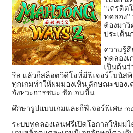
“เครดิตใ
ทดลอง” ท
ต้องมาวิ
ประเด็นก
ความรู้ส
ทดลองเ
เป็นต้นว่
รีล แล้วก็สล็อตวิดีโอที่มีฟีเจอร์โบนัส
ทุกเกมทำให้ผมมองเห็น ลักษณะของเคร
จังหวะการชนะ ชัดเจนขึ้น
ศึกษารูปแบบเกมและก็ฟีเจอร์พิเศษ roc
ระบบทดลองเล่นฟรีเปิดโอกาสให้ผมได
เกมสล็อตแต่ละเกมมีเอกลักษณ์ต่างกั