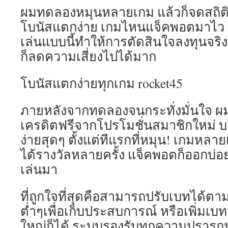
ผมทดลองหมุนหลายเกม แล้วก็จดสถิติ
โบนัสแตกง่าย เกมไหนแจ็คพอตมาไ
เล่นแบบนี้ทำให้การตัดสินใจลงทุนจริง
ก็ลดความเสี่ยงไปได้มาก
โบนัสแตกง่ายทุกเกม rocket45
ภายหลังจากทดลองจนกระทั่งมั่นใจ ผมเ
เครดิตฟรีจากโปรโมชั่นสมาชิกใหม่ 
ง่ายสุดๆ ตั้งแต่ทีแรกที่หมุน! เกมหลาย
ได้รางวัลหลายครั้ง แจ็คพอตก็ออกบ่อยก
เล่นมา
ที่ถูกใจที่สุดคือสามารถปรับเบทได้ต
ต่ำๆเพื่อเก็บประสบการณ์ หรือเพิ่มเบท
ใหญ่ก็ได้ ระบบรองรับทุกความปราร