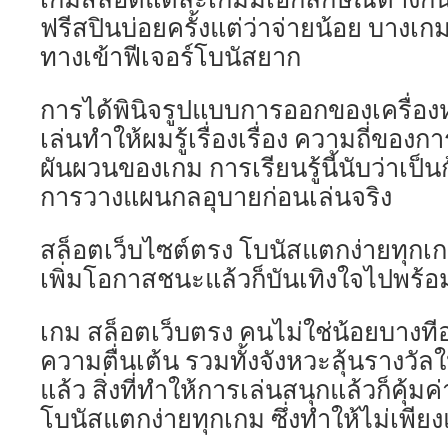
ฟรีสปินบ่อยครั้งแต่ว่าจ่ายน้อย บางเก
ทางเข้าฟีเจอร์โบนัสยาก
การได้พินิจรูปแบบการออกของเครื
เล่นทำให้ผมรู้เรื่องเรื่อง ความถี่ขอ
ผันผวนของเกม การเรียนรู้นี้นับว่าเป็
การวางแผนกลอุบายก่อนเล่นจริง
สล็อตเว็บไซต์ตรง โบนัสแตกง่ายทุก
เพิ่มโอกาสชนะแล้วก็บันเทิงใจไปพร้อ
เกม สล็อตเว็บตรง คนไม่ใช่น้อยบางท
ความตื่นเต้น รวมทั้งจังหวะลุ้นรางวัล
แล้ว สิ่งที่ทำให้การเล่นสนุกแล้วก็คุ้มค
โบนัสแตกง่ายทุกเกม ซึ่งทำให้ไม่เพีย