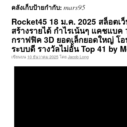
mars95
คลังเก็บป้ายกำกับ:
เนื้อหา
Rocket45 18 ม.ค. 2025 สล็อตเว
สร้างรายได้ กำไรเน้นๆ แคชแบค 1
กราฟฟิค 3D ยอดเล็กยอดใหญ่ โอ
ระบบดี รางวัลไม่อั้น Top 41 by
เขียนบน
10 ธันวาคม 2025
โดย
Jacob Long