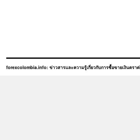
forexcolombia.info: ข่าวสารและความรู้เกี่ยวกับการซื้อขายเงินตร