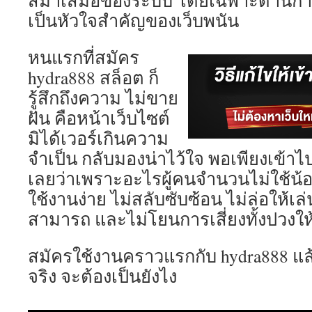
สม่ำเสมอของระบบ โดยเฉพาะด้านการเง
เป็นหัวใจสำคัญของเว็บพนัน
หนแรกที่สมัคร
hydra888 สล็อต ก็
รู้สึกถึงความ ไม่ขาย
ฝัน คือหน้าเว็บไซต์
มิได้เวอร์เกินความ
จำเป็น กลับมองน่าไว้ใจ พอเพียงเข้าไ
เลยว่าเพราะอะไรผู้คนจำนวนไม่ใช้น้
ใช้งานง่าย ไม่สลับซับซ้อน ไม่ล่อให้
สามารถ และไม่โยนการเสี่ยงทั้งปวงให้
สมัครใช้งานคราวแรกกับ hydra888 แล้ว
จริง จะต้องเป็นยังไง