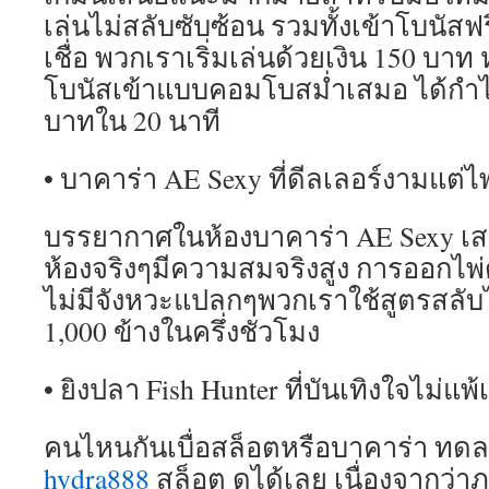
เล่นไม่สลับซับซ้อน รวมทั้งเข้าโบนัส
เชื่อ พวกเราเริ่มเล่นด้วยเงิน 150 บาท
โบนัสเข้าแบบคอมโบสม่ำเสมอ ได้กำ
บาทใน 20 นาที
• บาคาร่า AE Sexy ที่ดีลเลอร์งามแต่ไพ
บรรยากาศในห้องบาคาร่า AE Sexy เ
ห้องจริงๆมีความสมจริงสูง การออกไพ่
ไม่มีจังหวะแปลกๆพวกเราใช้สูตรสลับ
1,000 ข้างในครึ่งชั่วโมง
• ยิงปลา Fish Hunter ที่บันเทิงใจไม่แพ้
คนไหนกันเบื่อสล็อตหรือบาคาร่า ทด
hydra888
สล็อต ดูได้เลย เนื่องจากว่