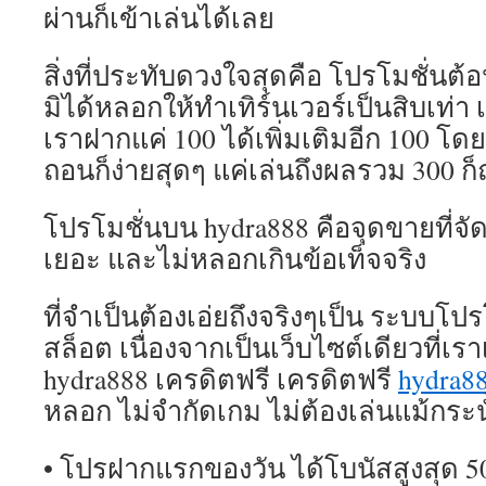
ผ่านก็เข้าเล่นได้เลย
สิ่งที่ประทับดวงใจสุดคือ โปรโมชั่นต้อ
มิได้หลอกให้ทำเทิร์นเวอร์เป็นสิบเท่
เราฝากแค่ 100 ได้เพิ่มเติมอีก 100 โด
ถอนก็ง่ายสุดๆ แค่เล่นถึงผลรวม 300 ก
โปรโมชั่นบน hydra888 คือจุดขายที่จั
เยอะ และไม่หลอกเกินข้อเท็จจริง
ที่จำเป็นต้องเอ่ยถึงจริงๆเป็น ระบบโป
สล็อต เนื่องจากเป็นเว็บไซต์เดียวที่เ
hydra888 เครดิตฟรี เครดิตฟรี
hydra8
หลอก ไม่จำกัดเกม ไม่ต้องเล่นแม้กระนั
• โปรฝากแรกของวัน ได้โบนัสสูงสุด 