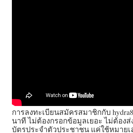
การลงทะเบียนสมัครสมาชิกกับ hydra88
นาที ไม่ต้องกรอกข้อมูลเยอะ ไม่ต้องส
บัตรประจำตัวประชาชน แค่ใช้หมายเลข