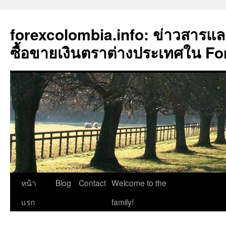
forexcolombia.info: ข่าวสารและ
ซื้อขายเงินตราต่างประเทศใน F
ข้าม
หน้า
Blog
Contact
Welcome to the
ไป
แรก
family!
ยัง