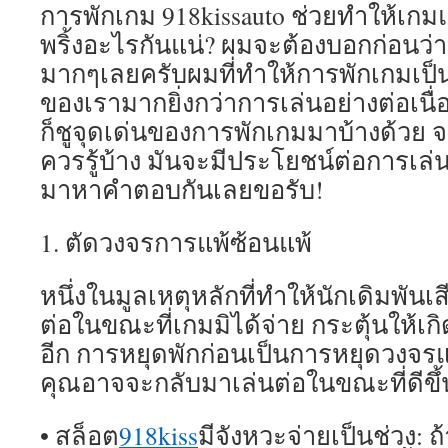
การพักเกม 918kissauto ช่วยทำให้เก
พริ้งอะไรกันแน่? ผมจะต้องบอกก่อนว่
มากๆเลยครับผมที่ทำให้การพักเกมเป็
ของเรามากยิ่งกว่าการเล่นอย่างต่อเนื่
ก็ชูจุดเด่นของการพักเกมมาบ้างด้วย จะ
ควรรู้บ้าง มันจะมีประโยชน์ต่อการเล
มาหาคำตอบกันเลยขอรับ!
1. ตัดวงจรการแพ้ซ้อนแพ้
หนึ่งในมูลเหตุหลักที่ทำให้นักเดิมพันเ
ต่อในขณะที่เกมมิได้จ่าย กระตุ้นให้เ
อีก การหยุดพักก่อนเป็นการหยุดวงจรแพ
คุณอาจจะกลับมาเล่นต่อในขณะที่ดีขึ้น
• สล็อต
918kiss
มีจังหวะจ่ายเป็นช่วง: 