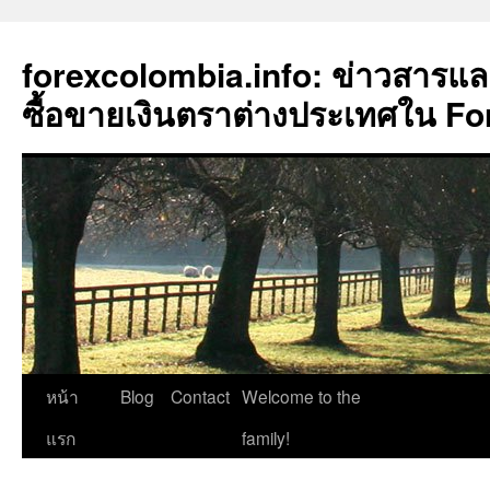
forexcolombia.info: ข่าวสารและ
ซื้อขายเงินตราต่างประเทศใน F
ข้าม
หน้า
Blog
Contact
Welcome to the
ไป
แรก
family!
ยัง