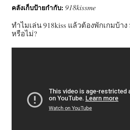
918kissme
คลังเก็บป้ายกำกับ:
เนื้อหา
ทำไมเล่น 918kiss แล้วต้องพักเกมบ้าง 
หรือไม่?