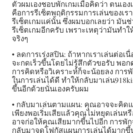
ตัวผมเองชอบพักเกมเมื่อคิดว่า ตนเองเริ
คือการรีเซ็ตพฤติกรรมการเล่นของเราเ
รีเซ็ตเกมแค่นั้น ซึ่งผมบอกเลยว่า มัน
รีเซ็ตเกมอีกครับ เพราะเหตุว่ามันทำให
จริงๆ
• ลดการเร่งสปิน: ถ้าหากเราเล่นต่อเ
จะกดเร็วขึ้นโดยไม่รู้สึกตัวขอรับ พอก
การคิดหรือวิเคราะห์ก็จะน้อยลง การ
ในการเล่นได้ดี ทำให้กลับมาเล่น918ki
ขึ้นอีกด้วยนั่นเองครับผม
• กลับมาเล่นตามแผน: คุณอาจจะคิดแผ
เพียงพอเริ่มเสียแล้วคุณไม่หยุดเล่นหร
อาจก่อให้คุณเสียมากขึ้นไปอีก การพักจ
กลับมาจุดโฟกัสแผนการเล่นได้มากขึ้