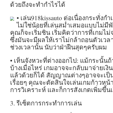
ด้วยถึงจะทำกำไรได้
• เล่น918kissauto ต่อเนื่องกระทั่ง
ไม่ใช่น้อยที่เล่นสม่ำเสมอแบบไม่มีพ
คุณก็จะเริ่มชิน เริ่มคิดว่าการที่เกมไม
ซึ่งมันจะมีผลให้เราไม่กล้าถอนตัวเวลา
ช่วงเวลานั้น นับว่าฝ่าฝืนสุดๆครับผม
• เห็นจังหวะที่ต่างออกไป: แม้กระนั้นถ
บ้างเมื่อไหร่ เกมอาจจะกลับมาจ่ายเงิ
แล้วด้วยก็ได้ สัญญาณต่างๆอาจจะเป็นไป
เรื่อยๆ คุณจะตัดสินใจเล่นเกมก้าวหน้า
การวิเคราะห์ และก็การสังเกตเพิ่มขึ้นเ
3. รีเซ็ตการกระทำการเล่น