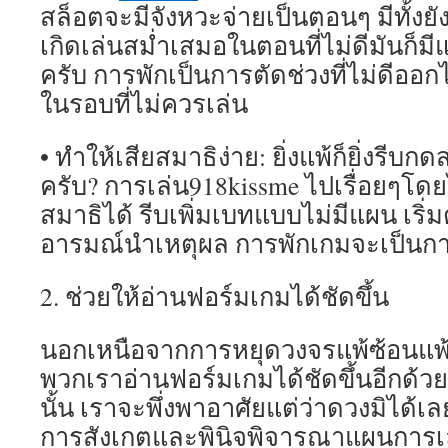
สล็อตจะมีจังหวะจ่ายเป็นตอนๆ มีทั้งยั
เกิดเล่นสม่ำเสมอในตอนที่ไม่ดีมันก็ม
ครับ การพักเป็นการตัดช่วงที่ไม่ดีออกไ
ในรอบที่ไม่ควรเล่น
• ทำให้เสียสมาธิง่าย: ยิ่งแพ้ก็ยิ่งรีบ
ครับ? การเล่น918kissme ไปเรื่อยๆโดยไ
สมาธิได้ รีบเพิ่มเบทแบบไม่มีแผน เริ่
อารมณ์นำเหตุผล การพักเกมจะเป็นการรี
2. ช่วยให้อ่านฟอร์มเกมได้ชัดขึ้น
นอกเหนือจากการหยุดวงจรแพ้ซ้อนแพ้แ
พวกเราอ่านฟอร์มเกมได้ชัดขึ้นอีกด้ว
นั้น เราจะพึ่งพาอาศัยแต่ว่าดวงมิได้เ
การสังเกตและพินิจพิจารณาแผนการ