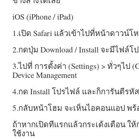
ข้างล่างได้เลย
iOS (iPhone / iPad)
1.เปิด Safari แล้วเข้าไปที่หน้าดาวน์โ
2.กดปุ่ม Download / Install จะมีไฟล์โป
3.ไปที่ การตั้งค่า (Settings) > ทั่วๆไป
Device Management
4.กด Install โปรไฟล์ และก็การันตีรหัส
5.กลับหน้าโฮม จะเห็นไอคอนแอป พร้อ
ถ้าหากเปิดทีแรกแล้วกระเด้งเตือน ให้
ใช้งาน