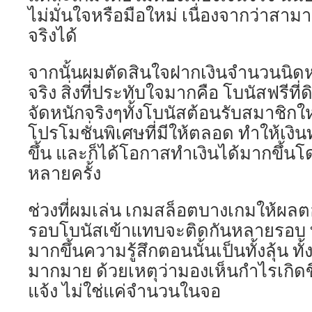
ไม่มั่นใจหรือมือใหม่ เนื่องจากว่าสา
จริงได้
จากนั้นผมตัดสินใจฝากเงินจำนวนนิดห
จริง สิ่งที่ประทับใจมากคือ โบนัสฟรีที
จัดหนักจริงๆทั้งโบนัสต้อนรับสมาชิกใ
โปรโมชั่นพิเศษที่มีให้ตลอด ทำให้เงินทุ
ขึ้น และก็ได้โอกาสทำเงินได้มากขึ้นโด
หลายครั้ง
ช่วงที่ผมเล่น เกมสล็อตบางเกมให้ผล
รอบโบนัสเข้าแทบจะติดกันหลายรอบ ท
มากขึ้นความรู้สึกตอนนั้นเป็นทั้งลุ้น ทั้
มากมาย ด้วยเหตุว่ามองเห็นกำไรเกิดข
แจ้ง ไม่ใช่แค่จำนวนในจอ