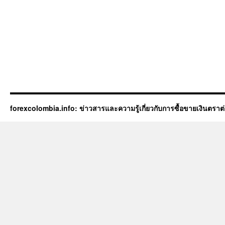
forexcolombia.info: ข่าวสารและความรู้เกี่ยวกับการซื้อขายเงินตร