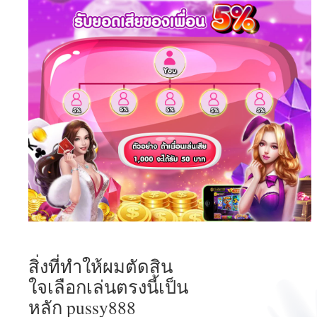
สิ่งที่ทำให้ผมตัดสิน
ใจเลือกเล่นตรงนี้เป็น
หลัก pussy888