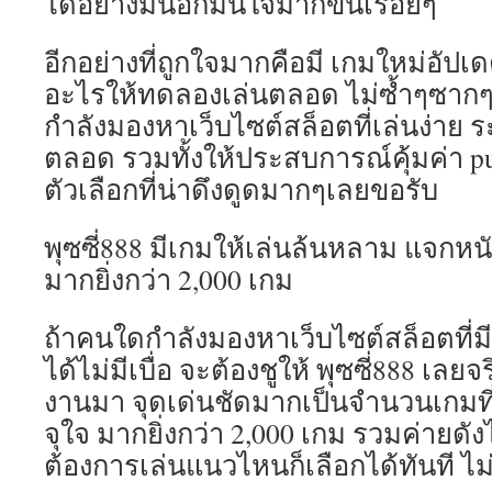
ได้อย่างมั่นอกมั่นใจมากขึ้นเรื่อยๆ
อีกอย่างที่ถูกใจมากคือมี เกมใหม่อัปเด
อะไรให้ทดลองเล่นตลอด ไม่ซ้ำๆซากๆ ไ
กำลังมองหาเว็บไซต์สล็อตที่เล่นง่าย 
ตลอด รวมทั้งให้ประสบการณ์คุ้มค่า pu
ตัวเลือกที่น่าดึงดูดมากๆเลยขอรับ
พุซซี่888 มีเกมให้เล่นล้นหลาม แจกหนั
มากยิ่งกว่า 2,000 เกม
ถ้าคนใดกำลังมองหาเว็บไซต์สล็อตที่มี
ได้ไม่มีเบื่อ จะต้องชูให้ พุซซี่888 เลย
งานมา จุดเด่นชัดมากเป็นจำนวนเกมที่
จุใจ มากยิ่งกว่า 2,000 เกม รวมค่ายดัง
ต้องการเล่นแนวไหนก็เลือกได้ทันที ไม่