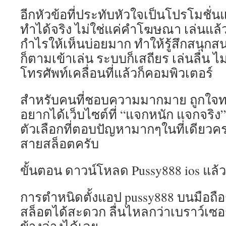
อีกหัวข้อที่ประทับหัวใจเป็นโปรโมชั่
ทำได้จริง ไม่ใช่แค่คำโฆษณา เล่นแล้วม
กำไรให้เห็นบ่อยมาก ทำให้รู้สึกสนุกสน
ก็ตามเข้าเล่น ระบบก็เสถียร เล่นลื่น ไม
โทรศัพท์เคลื่อนที่แล้วก็คอมพิวเตอร์
สำหรับคนที่ชอบความมากมาย ถูกใจท
อยากได้เว็บไซต์ที่ “แจกหนัก แจกจริง” 
ตัวเลือกที่ตอบปัญหามากๆในที่เดียวครบ
สายสล็อตครับ
ขั้นตอน ดาวน์โหลด Pussy888 ios แล้วก็
การตำหนิดตั้งแอป pussy888 บนมือถือช
สล็อตได้สะดวก ลื่นไหลกว่าเบราว์เซอร