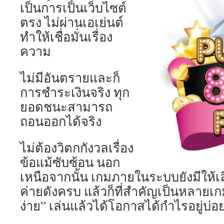
เป็นการเป็นเว็บไซต์
ตรง ไม่ผ่านเอเย่นต์
ทำให้เชื่อมั่นเรื่อง
ความ
ไม่มีอันตรายและก็
การชำระเงินจริง ทุก
ยอดชนะสามารถ
ถอนออกได้จริง
ไม่ต้องวิตกกังวลเรื่อง
ข้อแม้ซับซ้อน นอก
เหนือจากนั้น เกมภายในระบบยังมีให
ค่ายดังครบ แล้วก็ที่สำคัญเป็นหลายเกม
ง่าย” เล่นแล้วได้โอกาสได้กำไรอยู่บ่