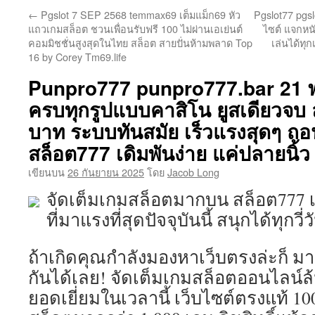
←
Pgslot 7 SEP 2568 temmax69 เต็มแม็ก69 หัว
Pgslot77 pgs
เนื้อหา
แถวเกมสล็อต ชวนเพื่อนรับฟรี 100 ไม่ผ่านเอเย่นต์
ไซต์ แจกหนัก
คอมมิชชั่นสูงสุดในไทย สล็อต สายปั่นห้ามพลาด Top
เล่นได้ทุ
16 by Corey Tm69.life
Punpro777 punpro777.bar 21 พ
ครบทุกรูปแบบคาสิโน ยูสเดียวจบ ล
บาท ระบบทันสมัย เร็วแรงสุดๆ ถอนไ
สล็อต777 เดิมพันง่าย แค่ปลายนิ้
เขียนบน
26 กันยายน 2025
โดย
Jacob Long
จัดเต็มเกมสล็อตมากบน สล็อต777 เว
ที่มาแรงที่สุดปัจจุบันนี้ สนุกได้ทุกวี
ถ้าเกิดคุณกำลังมองหาเว็บตรงล่ะก็ ม
กันได้เลย! จัดเต็มเกมสล็อตออนไลน์ล
ยอดเยี่ยมในเวลานี้ เว็บไซต์ตรงแท้ 1