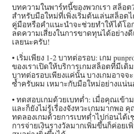
บทความในพาร์ทนี้ของพวกเรา สล็อต7
สำหรับมือใหม่ที่เพิ่งเริ่มต้นเล่นสล็อต
คู่มือหรือคำแนะนำจะช่วยทำให้ได้โอ
ลดความเสี่ยงในการขาดทุนได้อย่างดี
เลยนะครับ!
• เริ่มเพียง 1-2 บาทต่อรอบ: เกม pun
ของเราเปิดให้บริการเกมสล็อตที่มีเดิมพั
บาทต่อรอบเพียงแค่นั้น บางเกมอาจจะเร
ซ้ำครับผม เหมาะกับมือใหม่อย่างแน่
• ทดสอบเกมด้วยเบทต่ำ: เมื่อคุณเข้าม
และก็ยังไม่รู้เรื่องจังหวะเกมมากพอ ค
ทดลองเกมด้วยการเบทต่ำไปก่อนได้เช่น
การจ่ายเงินรางวัลมากเพิ่มขึ้นก็ค่อยเพ