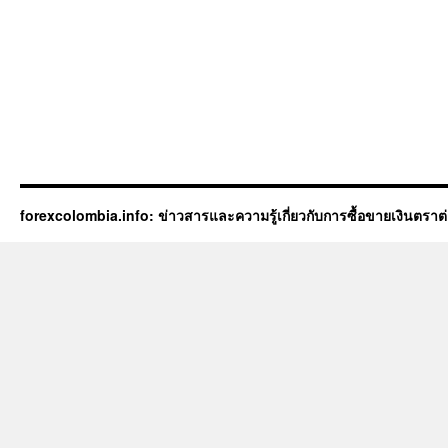
forexcolombia.info: ข่าวสารและความรู้เกี่ยวกับการซื้อขายเงินตร