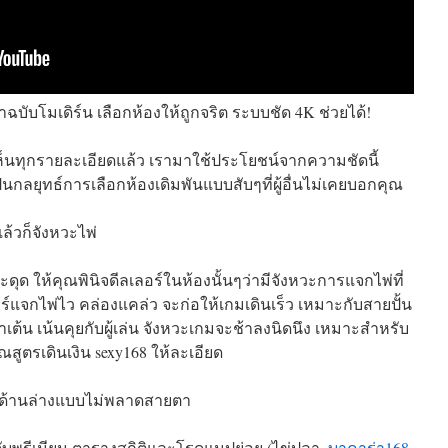
่าฉบับโมเดิร์น เลือกห้องให้ถูกจริต ระบบชัด 4K ช่วยได้!
ห็นทุกรายละเอียดแล้ว เรามาใช้ประโยชน์จากความชัดนี้
ป็นกลยุทธ์การเลือกห้องเดิมพันแบบสับๆที่ผู้อื่นไม่เคยบอกคุณ
ล้วก็จังหวะไพ่
ะดุด ให้คุณพินิจดีลเลอร์ในห้องนั้นๆว่ามีจังหวะการแจกไพ่ที่
ร์แจกไพ่ไว คล่องแคล่ว จะก่อให้เกมเดินเร็ว เหมาะกับสายปั้น
้ำเต้น เน้นคุยกับผู้เล่น จังหวะเกมจะช้าลงนิดนึง เหมาะสำหรับ
ูตรเดินเงิน sexy168 ให้ละเอียด
 ด้านล่างแบบไม่พลาดสายตา
บพรีเมียม ตารางสถิติและโรดแมปย่อย (ไข่ปลา,
บาคาร่า168