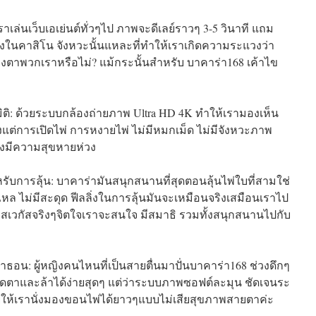
่นเว็บเอเย่นต์ทั่วๆไป ภาพจะดีเลย์ราวๆ 3-5 วินาที แถม
ในคาสิโน จังหวะนั้นแหละที่ทำให้เราเกิดความระแวงว่า
ตาพวกเราหรือไม่? แม้กระนั้นสำหรับ บาคาร่า168 เค้าไข
ิติ: ด้วยระบบกล้องถ่ายภาพ Ultra HD 4K ทำให้เรามองเห็น
งแต่การเปิดไพ่ การหงายไพ่ ไม่มีหมกเม็ด ไม่มีจังหวะภาพ
ย่างมีความสุขหายห่วง
รับการลุ้น: บาคาร่ามันสนุกสนานที่สุดตอนลุ้นไพ่ใบที่สามใช่
หล ไม่มีสะดุด ฟีลลิ่งในการลุ้นมันจะเหมือนจริงเสมือนเราไป
ือลาสเวกัสจริงๆจิตใจเราจะสนใจ มีสมาธิ รวมทั้งสนุกสนานไปกับ
อน: ผู้หญิงคนไหนที่เป็นสายตื่นมาปั่นบาคาร่า168 ช่วงดึกๆ
และล้าได้ง่ายสุดๆ แต่ว่าระบบภาพซอฟต์ละมุน ชัดเจนระ
่วยให้เรานั่งมองขอนไพ่ได้ยาวๆแบบไม่เสียสุขภาพสายตาค่ะ