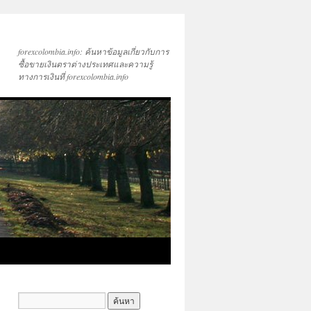
forexcolombia.info: ค้นหาข้อมูลเกี่ยวกับการ
ซื้อขายเงินตราต่างประเทศและความรู้
ทางการเงินที่ forexcolombia.info