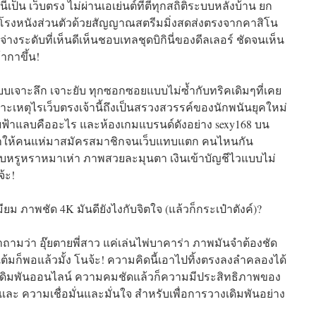
เป็น เว็บตรง ไม่ผ่านเอเย่นต์ที่ตีทุกสถิติระบบหลังบ้าน ยก
นโรงหนังส่วนตัวด้วยสัญญาณสตรีมมิ่งสดส่งตรงจากคาสิโน
่างระดับที่เห็นดีเห็นชอบเทลชุดบิกินี่ของดีลเลอร์ ชัดจนเห็น
ากาขึ้น!
บเจาะลึก เจาะยับ ทุกซอกซอยแบบไม่ซ้ำกับทริคเดิมๆที่เคย
ราะเหตุไรเว็บตรงเจ้านี้ถึงเป็นสรวงสวรรค์ของนักพนันยุคใหม่
ฟ้าแลบคืออะไร และห้องเกมแบรนด์ดังอย่าง sexy168 บน
ี่ทำให้คนแห่มาสมัครสมาชิกจนเว็บแทบแตก คนไหนกัน
หรูหราหมาเห่า ภาพสวยละมุนตา เงินเข้าบัญชีไวแบบไม่
้ะ!
ม ภาพชัด 4K มันดียังไงกับจิตใจ (แล้วก็กระเป๋าตังค์)?
ามว่า อุ๊ยตายพี่สาว แค่เล่นไพ่บาคาร่า ภาพมันจำต้องชัด
ต้มก็พอแล้วมั้ง โนจ้ะ! ความคิดนี้เอาไปทิ้งตรงลงลำคลองได้
เดิมพันออนไลน์ ความคมชัดแล้วก็ความมีประสิทธิภาพของ
ะ ความเชื่อมั่นและมั่นใจ สำหรับเพื่อการวางเดิมพันอย่าง