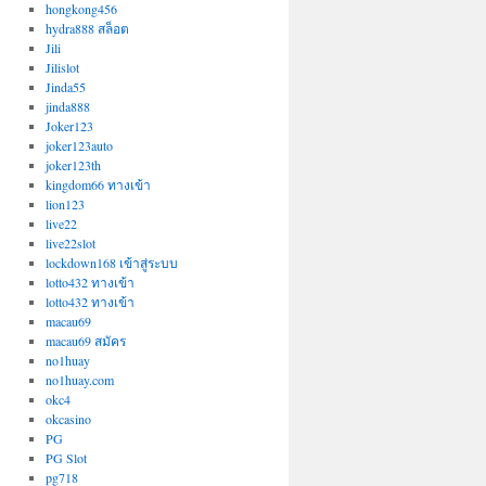
hongkong456
hydra888 สล็อต
Jili
Jilislot
Jinda55
jinda888
Joker123
joker123auto
joker123th
kingdom66 ทางเข้า
lion123
live22
live22slot
lockdown168 เข้าสู่ระบบ
lotto432 ทางเข้า
lotto432 ทางเข้า
macau69
macau69 สมัคร
no1huay
no1huay.com
okc4
okcasino
PG
PG Slot
pg718