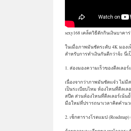
sexy168 เคล็ดวิธีดักกินเงินบาคาร
ในเมื่อภาพมันชัดระดับ 4K มองเ
สำหรับการทำเงินกันดีกว่าจ้ะ นี่เ
1. ส่องมองความเร็วของดีลเลอร์แ
เนื่องจากว่าภาพมันชัดแจ๋ว ไม่มีส
เป็นระเบียบไหม ห้องไหนที่ดีลเลอ
สปีด ส่วนห้องไหนที่ดีลเลอร์เน้นย
มือใหม่ที่ปรารถนาเวลาคิดคำนวณส
2. เช็กตารางโรดแมป (Roadmap)
ด้วยความละเอียดของหน้าจอระดั