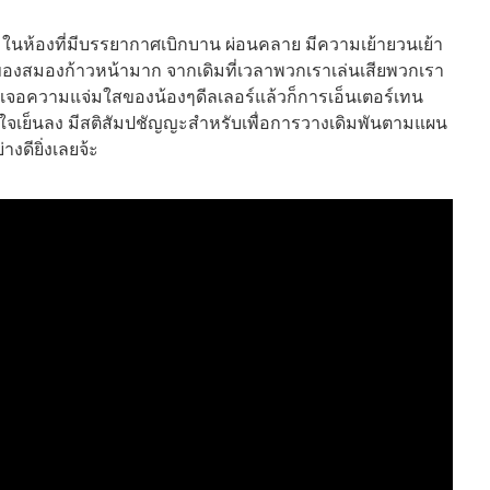
 ในห้องที่มีบรรยากาศเบิกบาน ผ่อนคลาย มีความเย้ายวนเย้า
องสมองก้าวหน้ามาก จากเดิมที่เวลาพวกเราเล่นเสียพวกเรา
ียงเจอความแจ่มใสของน้องๆดีลเลอร์แล้วก็การเอ็นเตอร์เทน
ใจเย็นลง มีสติสัมปชัญญะสำหรับเพื่อการวางเดิมพันตามแผน
างดียิ่งเลยจ้ะ