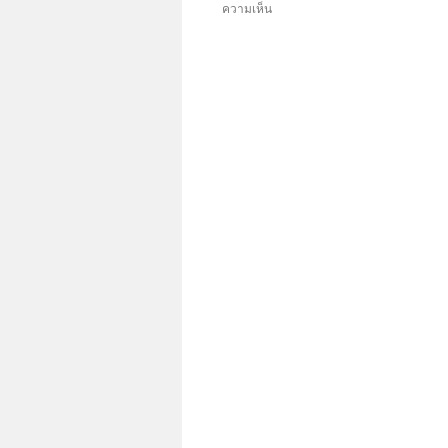
บน
ความเห็น
forexcolombia.info:
ข่าวสาร
และ
ความ
รู้
เกี่ยว
กับ
การ
ซื้อ
ขาย
เงิน
ตรา
ต่าง
ประเทศ
ใน
Forex
Colombia