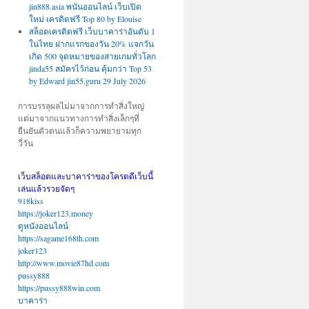
jin888.asia พนันออนไลน์ เว็บเปิด
ใหม่ เครดิตฟรี Top 80 by Elouise
สล็อตเครดิตฟรี เว็บบาคาร่าอันดับ 1
ในไทย ฝากแรกของวัน 20% แจกวัน
เกิด 500 จุดหมายของสายเกมทั่วโลก
jinda55 สมัครไว้ก่อน คุ้มกว่า Top 53
by Edward jin55.guru 29 July 2026
การบรรลุผลไม่มาจากการทำสิ่งใหญ่
แต่มาจากแนวทางการทำสิ่งเล็กๆที่
ยืนยันตัวตนแล้วก็ความพยายามทุก
วี่วัน
เว็บสล็อตและบาคาร่าของโครตดีเว็บนี้
เล่นแล้วรวยจัดๆ
918kiss
https://joker123.money
ดูหนังออนไลน์
https://sagame168th.com
joker123
http://www.movie87hd.com
pussy888
https://pussy888win.com
บาคาร่า