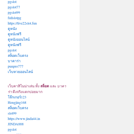
pgslot
pgslot77
pgslot99
fullslotpg
https://live22slot.fun
ดูหนัง
ดูหนังฟรี
ดูหนังออนไลน์
ดูหนังฟรี
pgslot
สล็อตเว็บตรง
บาคาร่า
punpro777
เว็บหวยออนไลน์
เว็บคาสิโนน่าเล่น ทั้ง
สล็อต
และ
บาคา
ร่า
ตึงจริงแตกบ่อยมาก
โจ๊กเกอร์123
Hengjing168
สล็อตเว็บตรง
slot99
https://www.jinda44.in
JINDA888
pgslot