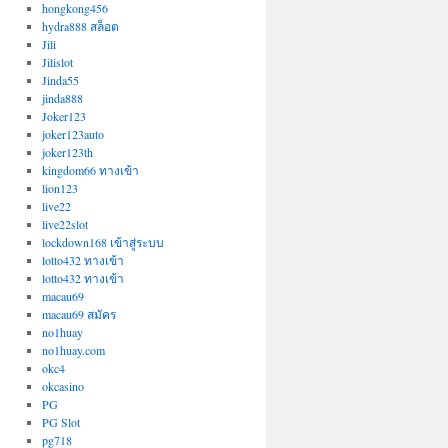
hongkong456
hydra888 สล็อต
Jili
Jilislot
Jinda55
jinda888
Joker123
joker123auto
joker123th
kingdom66 ทางเข้า
lion123
live22
live22slot
lockdown168 เข้าสู่ระบบ
lotto432 ทางเข้า
lotto432 ทางเข้า
macau69
macau69 สมัคร
no1huay
no1huay.com
okc4
okcasino
PG
PG Slot
pg718