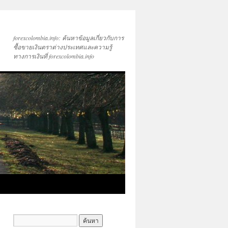
forexcolombia.info: ค้นหาข้อมูลเกี่ยวกับการ
ซื้อขายเงินตราต่างประเทศและความรู้
ทางการเงินที่ forexcolombia.info