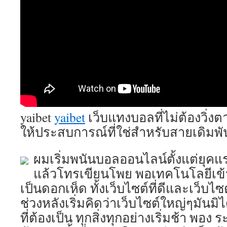
yaibet
yaibet
เว็บแทงบอลที่ไม่ต้องวิ่ง
ให้ประสบการณ์ที่ใช่สำหรับสายเดิมพัน
ผมเริ่มพนันบอลออนไลน์ตั้งแต่ยุคแร
แล้วโทรเขียนโพย พอเทคโนโลยีเข้าม
เป็นดอกเห็ด ทั้งเว็บไซต์ที่ดีและเว็บไซต
ช่วงหลังเริ่มคิดว่าเว็บไซต์ใหญ่ๆมันมิไ
ที่ต้องเป็น ทุกสิ่งทุกอย่างเริ่มช้า พอง