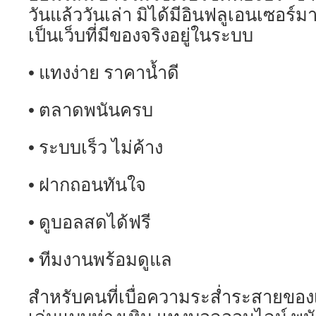
วันแล้ววันเล่า มิได้มีอินฟลูเอนเซอร์
เป็นเว็บที่มีของจริงอยู่ในระบบ
• แทงง่าย ราคาน้ำดี
• ตลาดพนันครบ
• ระบบเร็ว ไม่ค้าง
• ฝากถอนทันใจ
• ดูบอลสดได้ฟรี
• ทีมงานพร้อมดูแล
สำหรับคนที่เบื่อความระส่ำระสายของเว