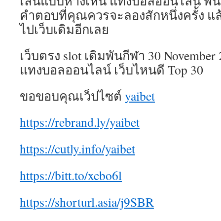
เล่นแบบห่างเหิน แทงบอลออนไลน์ พน
คำตอบที่คุณควรจะลองสักหนึ่งครั้ง แ
ไปเว็บเดิมอีกเลย
เว็บตรง slot เดิมพันกีฬา 30 November
แทงบอลออนไลน์ เว็บไหนดี Top 30
ขอขอบคุณเว็ปไซต์
yaibet
https://rebrand.ly/yaibet
https://cutly.info/yaibet
https://bitt.to/xcbo6l
https://shorturl.asia/j9SBR