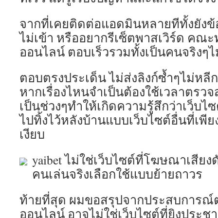
จากที่เคยติดต่อแอดมินหลายทีทั้งยังข้
ไม่เข้า หรืออยากรีเซ็ตพาสเวิร์ด ค
ออนไลน์ ตอบเร็วรวมทั้งเป็นคนจริงๆไ
ตอบตรงประเด็น ไม่ส่งลิงก์ซ้ำๆไม่หลีก
หากเรื่องไหนจำเป็นต้องใช้เวลาตรวจส
เป็นช่วงๆทำให้เกิดความรู้สึกว่าเว็บไซต
ไปทิ้งไว้หลังบ้านแบบเว็บไซต์อื่นที่เพ
เงียบ
yaibet ไม่ใช่เว็บไซต์ที่โฆษณาเสียงดั
คนเล่นจริงเลือกใช้แบบย้ายถาวร
ท้ายที่สุด ผมขอสรุปจากประสบการณ์
ออนไลน์ อาจไม่ใช่เว็บไซต์ที่ยิงประช