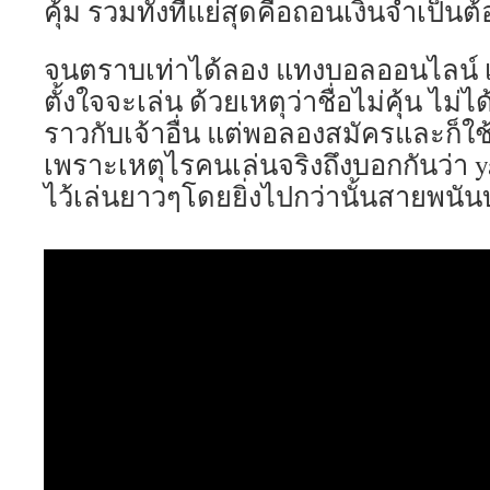
คุ้ม รวมทั้งที่แย่สุดคือถอนเงินจำเป็นต
จนตราบเท่าได้ลอง แทงบอลออนไลน์ เว
ตั้งใจจะเล่น ด้วยเหตุว่าชื่อไม่คุ้น ไม่ไ
ราวกับเจ้าอื่น แต่พอลองสมัครและก็ใช้
เพราะเหตุไรคนเล่นจริงถึงบอกกันว่า yai
ไว้เล่นยาวๆโดยยิ่งไปกว่านั้นสายพนั