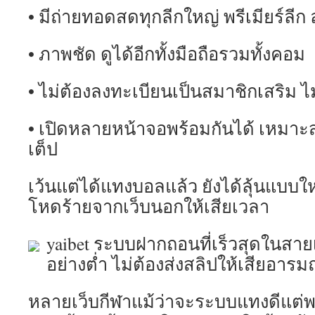
• มีถ่ายทอดสดทุกลีกใหญ่ พรีเมียร์ลีก
• ภาพชัด ดูได้อีกทั้งมือถือรวมทั้งคอม
• ไม่ต้องลงทะเบียนเป็นสมาชิกเสริม ไม่
• เปิดหลายหน้าจอพร้อมกันได้ เหมา
เต็ป
เว้นแต่ได้แทงบอลแล้ว ยังได้ลุ้นแบบให
โหดร้ายจากเว็บนอกให้เสียเวลา
yaibet ระบบฝากถอนที่เร็วสุดในสายเ
อย่างต่ำ ไม่ต้องส่งสลิปให้เสียอารม
หลายเว็บกีฬาแม้ว่าจะระบบแทงดีแต่พอ