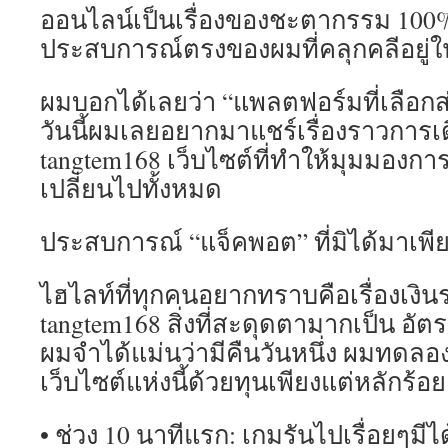
ออนไลน์เป็นเรื่องของชะตากรรม 100%
ประสบการณ์ตรงของผมที่คลุกคลีอยู่ใ
ผมบอกได้เลยว่า “แพลตฟอร์มที่เลือกส่ง
วันนี้ผมเลยอยากมาแชร์เรื่องราวการ
tangtem168 เว็บไซต์ที่ทำให้มุมมองก
เปลี่ยนไปทั้งหมด
ประสบการณ์ “แจ็คพอต” ที่มิได้มาเพี
ไฮไลท์ที่ทุกคนอยากทราบคือเรื่องเงินร
tangtem168 สิ่งที่สะดุดตามากเป็น อ
ผมจำได้แม่นว่ามีคืนวันหนึ่ง ผมทดลอง
เว็บไซต์แห่งนี้ด้วยทุนเพียงแต่หลักร้อย
• ช่วง 10 นาทีแรก: เกมรันไปเรื่อยๆมีไ