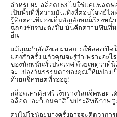
สำหรับผม สล็อต168 ไม่ใช่แค่แพลตฟอ
เป็นพื้นที่ที่ความบันเทิงที่ตอบโจทย์ไ
รู้สึกตอนที่มองเห็นสัญลักษณ์เรียงหน้
ฉลองชัยชนะดังขึ้น มันคือความฟินที่
อื่น
แม้คุณกำลังลังเล ผมอยากให้ลองเปิดใ
มองสักครั้ง แล้วคุณจะรู้ว่าเพราะอะไรที่
ของนักพนันทั่วประเทศ ด้วยเหตุว่าที่นี่
จะแปลงวันธรรมดาของคุณให้แปลงเป็น
ด้วยแจ็คพอตที่รออยู่!
สล็อตเครดิตฟรี เงินรางวัลแจ็คพอตได
สล็อตและก็เกมคาสิโนประสิทธิภาพสู
คนไม่ใช่น้อยบางครั้งอาจจะคิดว่าการ