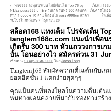
←
พุซซี่888 ลงทุนได้แบบ ไม่มีเงื่อนไข Top 76 by
เว็บแม่ 188
เนื้อหา
Niklas pussy888fun.live วันเกิด รับฟรี 300 ดีจนติด
เว็บคาสิโนออ
หน้า 1 google 10 ล้าน ก็ถอนได้ pussy888fun สมัคร
ให้เล
รับโปรโมชั่นพิเศษ 7 มิถุนายน 26
สล็อต168 แทงเต็ม โปรจัดเต็ม Top
tangtem168c.com แนะนำเพื่อนร
เกิดรับ 300 บาท หัวแถววงการเก
อั้น โอนอย่างไว สมัครด่วน 31 J
เขียนบน
13 พฤษภาคม 2026
โดย
Jacob Long
Tangtem168 สัมผัสความตื่นเต้นกับเก
ยอดฮิตชั้น 1 แตกง่ายสุดๆๆ
คุณเป็นคนที่หลงใหลในความตื่นเต้น
หนทางผ่อนคลายที่มากับช่องทางสร้าง