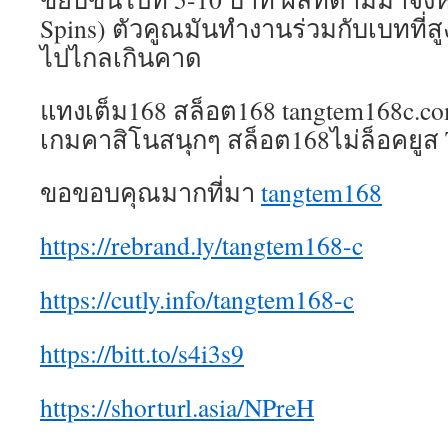
Spins) ตัวคูณมันทำงานร่วมกับเบทที่สูง
ไปไกลเกินคาด
แทงเต็ม168 สล็อต168 tangtem168c.com
เกมคาสิโนสนุกๆ สล็อต168ไม่ล็อคยูส 
ขอขอบคุณมากที่มา
tangtem168
https://rebrand.ly/tangtem168-c
https://cutly.info/tangtem168-c
https://bitt.to/s4i3s9
https://shorturl.asia/NPreH