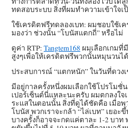
ทางการตลาดที่วิน-วินทั้งสอง เว็บได้ล
ทดสอบระบบ สิ่งที่ผมทำความเข้าใจเป
ใช้เครดิตฟรีทดลองเบท: ผมชอบใช้เคร
มองว่า ช่วงนั้น “โบนัสแตกถี่” หรือไม่
ดูค่า RTP:
Tangtem168
ผมเลือกเกมที่มี
สูงๆเพื่อให้เครดิตฟรีพวกนั้นหมุนวนได
ประสบการณ์ “แตกหนัก” ในวันที่ดวงเข
มีอยู่กาลครั้งหนึ่งผมเลือกใช้โปรโมชั่
เปอร์เซ็นต์นี่แหละนะครับ ผมตกลงใจเล
ระแสในตอนนั้น สิ่งที่ดูได้ชัดคือ เมื
โบนัส พวกเราจะกล้า “ไล่เบท” เยอะขึ้น
บางครั้งก็อาจจะกดแค่ตาละ 1-2 บาท 
ขยับขึ้นไปที่ 5-10 บาท ผลที่ตามมาจังห