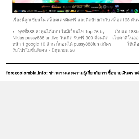
เรื่องนี้ถูกเขียนใน
สล็อตเครดิตฟรี
และติดป้ายกำกับ
สล็อต168
คั่น
←
พุซซี่888 ลงทุนได้แบบ ไม่มีเงื่อนไข Top 76 by
เว็บแม่ 188
Niklas pussy888fun.live วันเกิด รับฟรี 300 ดีจนติด
เว็บคาสิโนออ
หน้า 1 google 10 ล้าน ก็ถอนได้ pussy888fun สมัคร
ให้เล
รับโปรโมชั่นพิเศษ 7 มิถุนายน 26
forexcolombia.info: ข่าวสารและความรู้เกี่ยวกับการซื้อขายเงินตร