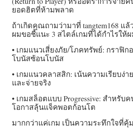
(Return to Player) หรืออัตราการจ่ายคื
ยอดฮิตที่ห้ามพลาด
ถ้าเกิดคุณถามว่ามาที่ tangtem168 แล้
ผมขอชี้แนะ 3 สไตล์เกมที่ได้กำไรให้ผม
• เกมแนวเสี่ยงภัย/โภคทรัพย์: กราฟิก
โบนัสซ้อนโบนัส
• เกมแนวคลาสสิก: เน้นความเรียบง่าย
และจ่ายจริง
• เกมสล็อตแบบ Progressive: สำหรับคน
โอกาสลุ้นแจ็คพอตก้อนโต
มากกว่าแค่เกม เป็นความระทึกใจที่คุ้