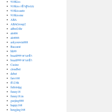
918Kiss
918kiss เข้าสู่ระบบ
918kissauto
918kissme
ABA
ABAGroup2
allbet24hr
alot66
alot666
askyouwin888
Baccarat
bh99
brazil999 ทางเข้า
brazil999 ทางเข้า
Casino
cloudbet
debet
faro168
ff123th
fullslotpg
funny18
funny18.in
gaojing888
happy168
hengjing168