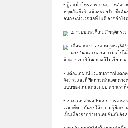
• รู้ว่าเมื่อไหร่ควรจะหยุด: หลั
หยุดอันที่จริงแล้วล่ะขอรับ ซึ่งมั
จนกระทั่งเจอผลที่ไม่ดี จากกำไ
2. ระบบและก็เกมมีพฤติกรรมที
เมื่อพวกเราเล่นเกม pussy888p
ต่างกัน และก็อาจจะเป็นไปได้ว
ถ้าหากเราพินิจอย่างนี้ไปเรื่อย
• แต่ละเกมให้ประสบการณ์แตกต่างก
จังหวะและก็ฟีลการเล่นแตกต่างคร
แบบของเกมแต่ละแบบ พวกเราก็จะ
• ช่วงเวลาส่งผลกับแบบการเล่น:
เวลาที่ต่างกันจะให้ความรู้สึกเข้า
เป็นเนื่องจากว่าเราเคยชินกับจั
• การสังเกตทำให้เห็นภาพชัดขึ้น: