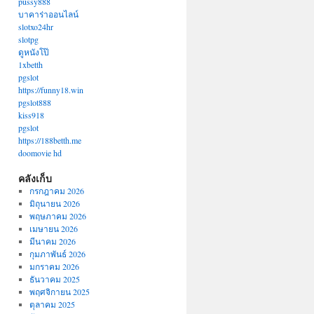
pussy888
บาคาร่าออนไลน์
slotxo24hr
slotpg
ดูหนังโป๊
1xbetth
pgslot
https://funny18.win
pgslot888
kiss918
pgslot
https://188betth.me
doomovie hd
คลังเก็บ
กรกฎาคม 2026
มิถุนายน 2026
พฤษภาคม 2026
เมษายน 2026
มีนาคม 2026
กุมภาพันธ์ 2026
มกราคม 2026
ธันวาคม 2025
พฤศจิกายน 2025
ตุลาคม 2025