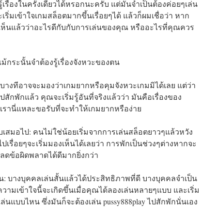
วรู้เรื่องในครั้งเดียวได้หรอกนะครับ แต่มันจำเป็นต้องค่อยๆเล่น
ิ่มเข้าใจเกมสล็อตมากขึ้นเรื่อยๆได้ แล้วก็ผมเชื่อว่า หาก
่มเห็นแล้วว่าอะไรดีกับกับการเล่นของคุณ หรืออะไรที่คุณควร
แม้กระนั้นจำต้องรู้เรื่องจังหวะของตน
บางทีอาจจะมองว่าเกมยากหรือคุมจังหวะเกมมิได้เลย แต่ว่า
สักพักแล้ว คุณจะเริ่มรู้อันที่จริงแล้วว่า มันคือเรื่องของ
รานี่แหละขอรับที่จะทำให้เกมยากหรือง่าย
บเสมอไป: คนไม่ใช่น้อยเริ่มจากการเล่นสล็อตยาวๆแล้วหวัง
ปเรื่อยๆจะเริ่มมองเห็นได้เลยว่า การพักเป็นช่วงๆต่างหากจะ
้งลดข้อผิดพลาดได้ดีมากยิ่งกว่า
: บางบุคคลเล่นสั้นแล้วได้ประสิทธิภาพที่ดี บางบุคคลจำเป็น
วามเข้าใจนี้จะเกิดขึ้นเมื่อคุณได้ลองเล่นหลายๆแบบ และเริ่ม
นแบบไหน ซึ่งมันก็จะต้องเล่น pussy888play ไปสักพักนั่นเอง