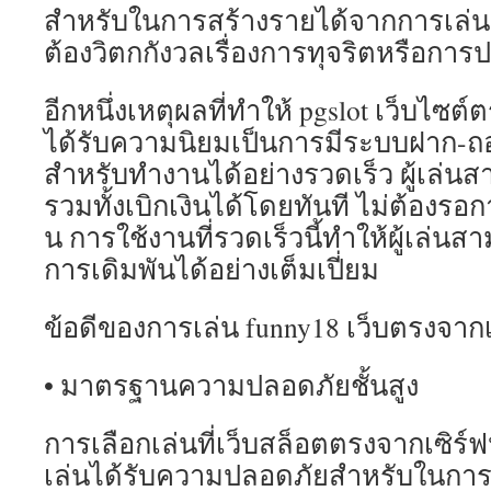
สำหรับในการสร้างรายได้จากการเล่นเ
ต้องวิตกกังวลเรื่องการทุจริตหรือกา
อีกหนึ่งเหตุผลที่ทำให้ pgslot เว็บไซต
ได้รับความนิยมเป็นการมีระบบฝาก-ถอ
สำหรับทำงานได้อย่างรวดเร็ว ผู้เล
รวมทั้งเบิกเงินได้โดยทันที ไม่ต้อง
น การใช้งานที่รวดเร็วนี้ทำให้ผู้เล่นส
การเดิมพันได้อย่างเต็มเปี่ยม
ข้อดีของการเล่น funny18 เว็บตรงจากเ
• มาตรฐานความปลอดภัยชั้นสูง
การเลือกเล่นที่เว็บสล็อตตรงจากเซิร์ฟ
เล่นได้รับความปลอดภัยสำหรับในการเด