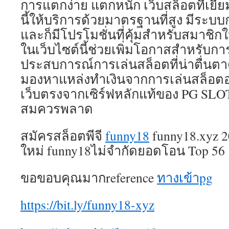
การแตกง่าย แตกหนัก เว็บสล็อตที่เยี่
นี้ให้บริการด้วยมาตรฐานที่สูง มีระบบ
และก็มีโปรโมชั่นที่คุ้มสำหรับสมาชิกใ
ในเว็บไซต์นี้ช่วยเพิ่มโอกาสสำหรับก
ประสบการณ์การเล่นสล็อตที่น่าตื่นตา
มองหาแหล่งทำเงินจากการเล่นสล็อตออน
เว็บตรงจากเซิร์ฟหลักแท้ของ PG SLOT
สมควรพลาด
สมัครสล็อตพีจี
funny18
funny18.xyz 2
ใหม่ funny18ไม่จำกัดยอดโอน Top 56
ขอขอบคุณมากreference
ทางเข้าpg
https://bit.ly/funny18-xyz