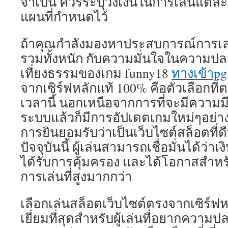
จำเป็น ควรระบุวงเงินในการเล่นแต่ละ
แผนที่กำหนดไว้
ถ้าคุณกำลังมองหาประสบการณ์การเล่
รวมทั้งหนัก กับความมั่นใจในความป
เที่ยงธรรมของเกม funny18
ทางเข้าpg
จากเซิร์ฟหลักแท้ 100% คือตัวเลือกที่
เวลานี้ นอกเหนือจากการที่จะมีความ
ระบบแล้วก็มีการอัปเดตเกมใหม่ๆอย่าง
การยินยอมรับว่าเป็นเว็บไซต์สล็อตที่
ปัจจุบันนี้ ผู้เล่นสามารถเชื่อมั่นได้ว
ได้รับการคุ้มครอง และได้โอกาสสำห
การเล่นที่สูงมากกว่า
เลือกเล่นสล็อตเว็บไซต์ตรงจากเซิร์ฟหล
เยี่ยมที่สุดสำหรับผู้เล่นที่อยากความป